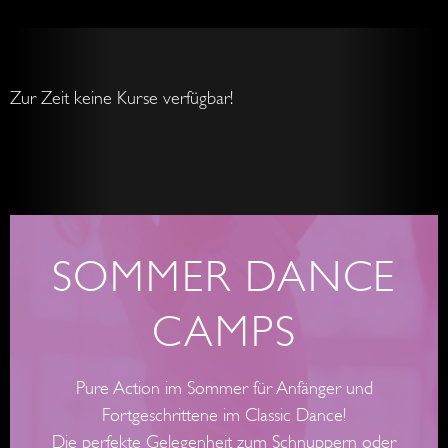
SOMMER DANCE
CAMPS
Pure Action im Sommer für Anfänger und
Fortgeschrittene im Classic Dance!
Die perfekte Gelegenheit zum Schnuppern oder