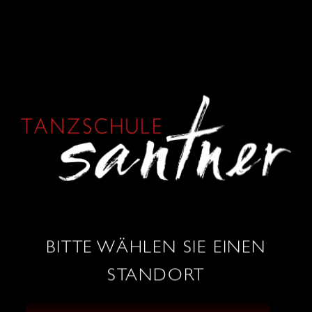
ALINA
BRANDSTÄTTER
BITTE WÄHLEN SIE EINEN
„Dance like nobody’s watching!“
STANDORT