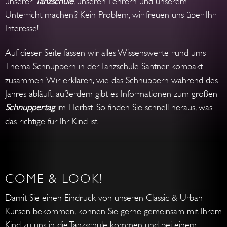
unserer
Tanzschule
, unseren Lehrern und unserem
Unterricht machen!? Kein Problem, wir freuen uns über Ihr
Interesse!
Auf
dieser
Seite
fassen wir
alles
Wissenswerte
rund
ums
Thema
Schnuppern
in der
Tanzschule
Santner kompakt
zusammen
.
Wir
erklären
,
wie
das
Schnuppern
während
des
Jahres
abläuft,
außerdem gibt es
Informationen
zum
großen
Schnuppertag
im
Herbst. So finden Sie schnell heraus, was
das richtige für Ihr Kind ist.
COME & LOOK!
Damit Sie einen Eindruck von unseren Classic & Urban
Kursen bekommen, können Sie gerne gemeinsam mit Ihrem
Kind zu uns in die Tanzschule kommen und bei einem