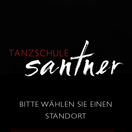
KONTAKT
0664 / 86 53 034
wels@tanzschule-santner.at
BITTE WÄHLEN SIE EINEN
STANDORT
TANZ SHOP
ÖFFNUNGSZEITEN