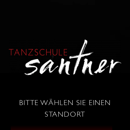
KONTAKT
0664 / 86 53 034
wels@tanzschule-santner.at
BITTE WÄHLEN SIE EINEN
STANDORT
TANZ SHOP
ÖFFNUNGSZEITEN