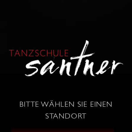
KONTAKT
0664 / 86 53 034
wels@tanzschule-santner.at
BITTE WÄHLEN SIE EINEN
STANDORT
TANZ SHOP
ÖFFNUNGSZEITEN