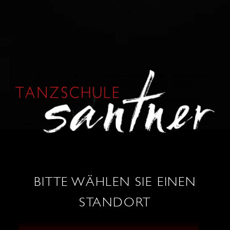
KONTAKT
0664 / 86 53 034
wels@tanzschule-santner.at
BITTE WÄHLEN SIE EINEN
STANDORT
TANZ SHOP
ÖFFNUNGSZEITEN