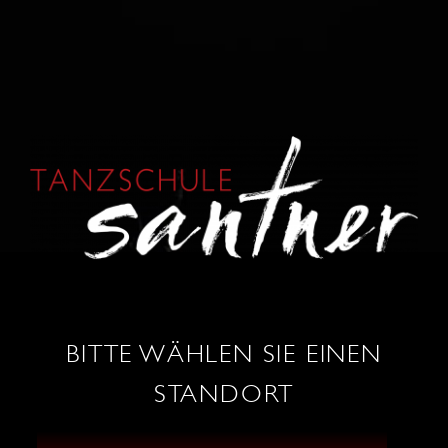
KONTAKT
0664 / 86 53 034
wels@tanzschule-santner.at
BITTE WÄHLEN SIE EINEN
STANDORT
TANZ SHOP
ÖFFNUNGSZEITEN