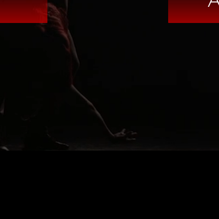
KURSE FÜR STANDORT ANZEIGE
Standort auswählen
Standort ändern
DOWNLOADS
AGB
DATENSCHUTZERKLÄR