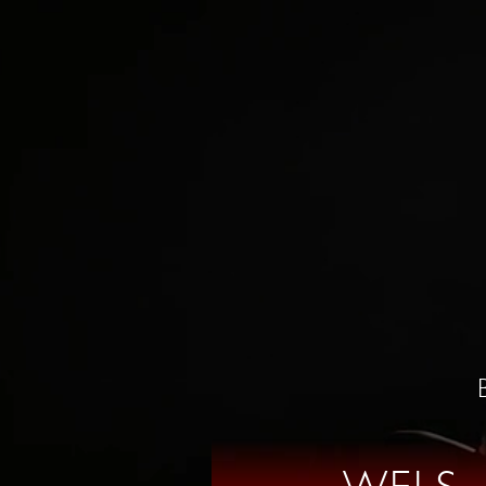
KURSE
S
KONTAKT
0664 / 86 53 03
wels@tanzschule-santner.a
TANZ SHOP
ÖFFNUNGSZEI