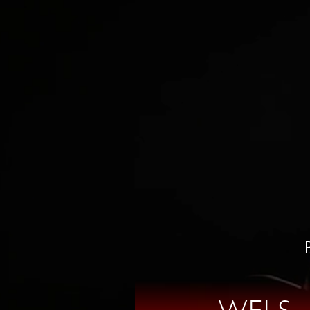
KURSE
S
KONTAKT
0664 / 86 53 03
wels@tanzschule-santner.a
TANZ SHOP
ÖFFNUNGSZEI