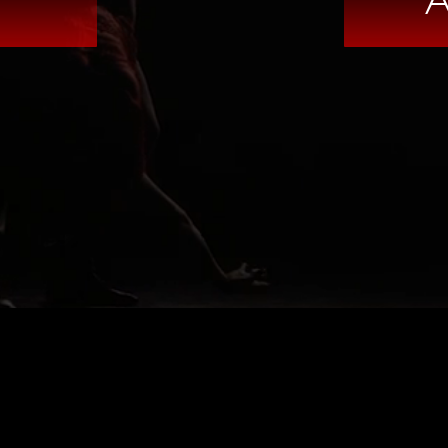
KURSE FÜR STANDORT ANZEIGE
Standort auswählen
Standort ändern
DOWNLOADS
AGB
DATENSCHUTZERKLÄR