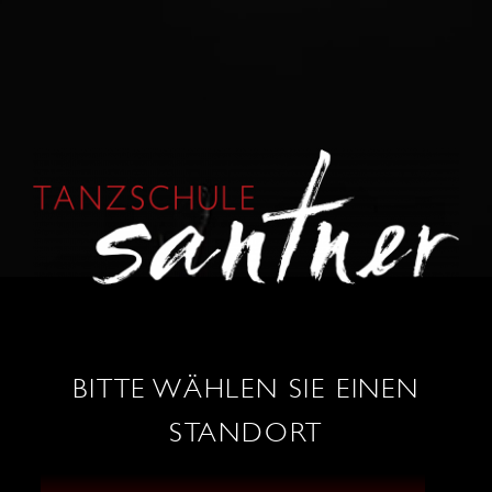
KONTAKT
0664 / 86 53 034
wels@tanzschule-santner.at
BITTE WÄHLEN SIE EINEN
STANDORT
TANZ SHOP
ÖFFNUNGSZEITEN