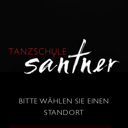
KONTAKT
0664 / 86 53 034
wels@tanzschule-santner.at
BITTE WÄHLEN SIE EINEN
STANDORT
TANZ SHOP
ÖFFNUNGSZEITEN