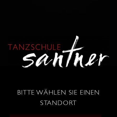
KONTAKT
0664 / 86 53 034
wels@tanzschule-santner.at
BITTE WÄHLEN SIE EINEN
STANDORT
TANZ SHOP
ÖFFNUNGSZEITEN